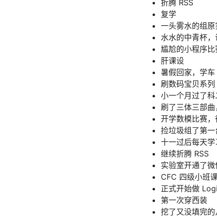
折腾 RSS
复学
一头雾水的组原
水水的中青杯，
尴尬的小程序比
肝课设
暑假回家，学车
刷数码宝贝系列
小一个月过了科
刷了三体三部曲
开学数模比赛，
捡垃圾组了第一台主
十一过后每天学
继续折腾 RSS
实验室开通了微
CFC 四级小班课
正式开始做 Lo
第一次穿西装
挖了又没填完的