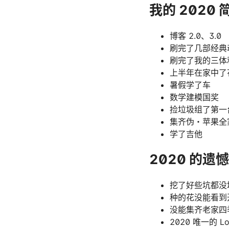
我的 2020 
博客 2.0、3.0
刷完了几部经典
刷完了我的三体
上半年在家中了
暑假学了车
数学建模国奖
捡垃圾组了第一
集齐伪・苹果全
学了吉他
2020 的遗憾
挖了好些坑都没
种的花没能看到
没能集齐老家四
2020 唯一的