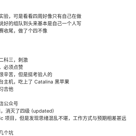
实验，可是看看四周好像只有自己在做
说好的组队到头来基本是自己一个人写
赛收尾，做了个四不像
二科三，刺激
，必须点赞
很辛苦，但是挺考验人的
机，吃上了 Catalina 黑苹果
习吉他
信公众号
，消灭了四级 (updated)
gic 项目，但是发现思绪混乱不堪，工作方式与预期相差甚远
几个坑