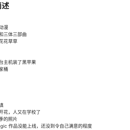
简述
动漫
和三体三部曲
花花草草
台主机装了黑苹果
家桶
填
开花，人又在学校了
季的照片
 Logic 作品没能上线，还没到令自己满意的程度