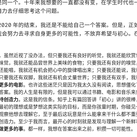
是同一个。十年来我想要的一直都没有变，在学生时代也
精力去仔细思考这个问题。
2020 年的结束，我还是不能给自己一个答案。但是，正
我会努力去寻求自身更多的可能性，不放弃希望与初心。
，虽然近视了没办法，但只要我还有良好的听觉，我就还能欣赏
味觉，我就还能品尝世界上美味的食物；只要我还有良好的嗅觉
还能唱，我就还有机会把心中的旋律唱出来；只要我还能说，我
只要我还有双脚，我就还有机会丈量世界；只要我还有双手，我
更多的电影
。也许这些迷茫只是因为我太久没有阅读，思想僵化
答案。我的人生是有限的，但是我可以通过书籍、电影和音乐来
持创造力
。这是我的信条。知乎上有篇回答讲「初心」讲的很棒
最初的理想或是梦想这类实际的目标，而是你孩童时期，你碰见
观察他想去理解它，至于最后这玩意是什么能拿来干什么都不重
创造力。至少于我而言，最开心的时刻就是发现与理解一个新鲜
做更多的事
。都一样，我想在答案出来之前，积攒一切可能性。